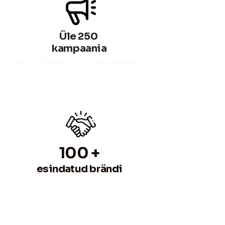
Üle 250
kampaania
Meil on kogemus, mis ei vaja seletamist.
Jagame praktilisi soovitusi ja hoiame
fookuse tulemustel.
100 +
esindatud brändi
Meid usaldavad paljud.
Töötame koos nii suurte kui kasvavate
brändidega.