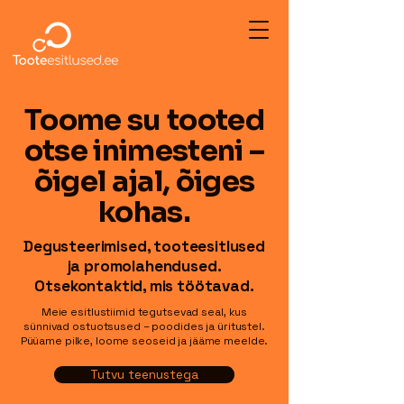
Toome su tooted
otse inimesteni –
õigel ajal, õiges
kohas.
Degusteerimised, tooteesitlused
ja promolahendused.
Otsekontaktid, mis töötavad.
Meie esitlustiimid tegutsevad seal, kus
sünnivad ostuotsused – poodides ja üritustel.
Püüame pilke, loome seoseid ja jääme meelde.
Tutvu teenustega