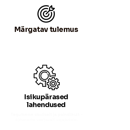
Märgatav tulemus
Kampaaniad, mis paistavad silma ja
toovad tulemuse.
Isikupärased
lahendused
Tegutseme sisuliselt ja paindlikult –
kohaneme vastavalt vajadusele.