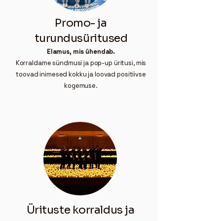
Promo- ja
turundusüritused
Elamus, mis ühendab.
Korraldame sündmusi ja pop-up üritusi, mis
toovad inimesed kokku ja loovad positiivse
kogemuse.
Ürituste korraldus ja