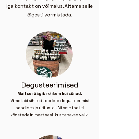
Iga kontakt on võimalus. Aitame selle
õigesti vormistada.
Degusteerimised
Maitse räägib rohkem kui sõnad.
Viime läbi sihitud toodete degusteerimisi
poodides ja üritustel. Aitame tootel
kõnetada inimest seal, kus tehakse valik.