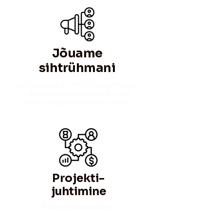
Jõuame
sihtrühmani
Iga kampaania on sihitud ja läbimõeldud
– jõuame inimesteni seal, kus nad
elavad, liiguvad ja teevad valikuid
Projekti-
juhtimine
Kõik peitub detailides.