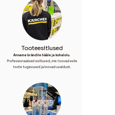
Tooteesitlused
Anname brändile hääle ja kohalolu.
Professionaalsed esitlused, mis toovad esile
toote tugevused ja loovad usaldust.