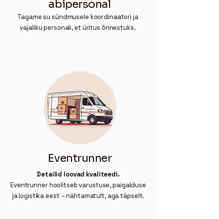
abipersonal
Tagame su sündmusele koordinaatori ja
vajaliku personali, et üritus õnnestuks.
Eventrunner
Detailid loovad kvaliteedi.
Eventrunner hoolitseb varustuse, paigalduse
ja logistika eest – nähtamatult, aga täpselt.