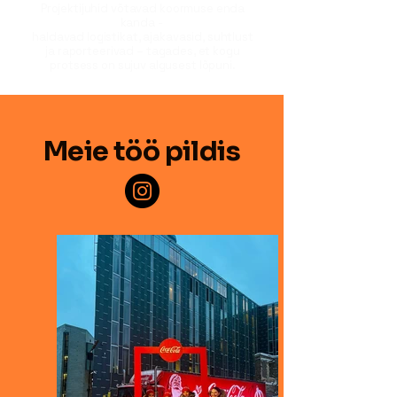
Projektijuhid võtavad koormuse enda
kanda -
haldavad logistikat, ajakavasid, suhtlust
ja raporteerivad – tagades, et kogu
protsess on sujuv algusest lõpuni.
Meie töö pildis